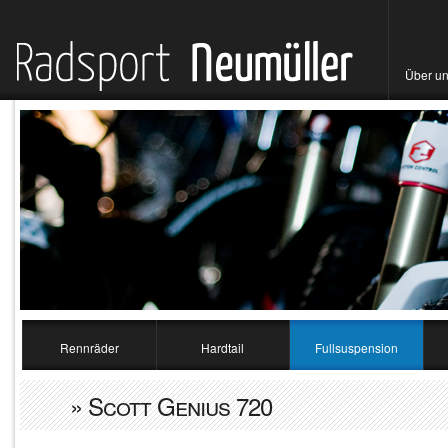
Über u
Rennräder
Hardtail
Fullsuspension
» Scott Genius 720