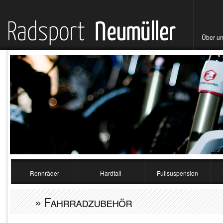
Über u
Rennräder
Hardtail
Fullsuspension
» Fahrradzubehör